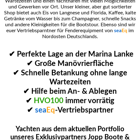
Wartezeiten und einen Yachthafen mit vielen Möglichkeiten
und Gewerken vor Ort. Unser kleiner, aber gut sortierter
Shop bietet auch Eis von Langnese und Florida, Kaffee, kalte
Getränke vom Wasser bis zum Champagner, schnelle Snacks
und andere Kleinigkeiten für die Bootstour. Ebenso sind wir
euer Vertriebsparntner für Fenderequipment von
sea
Eq
im
Nordosten Deutschlands.
✔ Perfekte Lage an der Marina Lanke
✔ Große Manövrierfläche
✔ Schnelle Betankung ohne lange
Wartezeiten
✔ Hilfe beim An- & Ablegen
✔
HVO100
immer vorrätig
✔
sea
Eq
-Vertriebspartner
Yachten aus dem aktuellen Portfolio
unseres Exklusivpartners Jopp Boote &